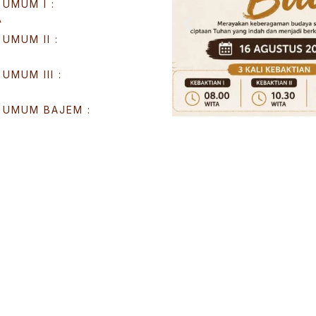
 UMUM I :
A
UMUM II :
UMUM III :
 UMUM BAJEM :
A