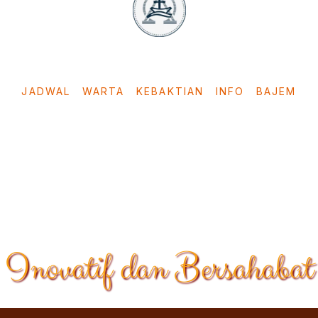
GKI DENPASAR
BALI - INDONESIA
JADWAL
WARTA
KEBAKTIAN
INFO
BAJEM
Inovatif dan Bersahabat